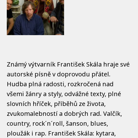
Známý výtvarník František Skála hraje své
autorské písně v doprovodu přátel.
Hudba plná radosti, rozkročená nad
všemi žánry a styly, odvážné texty, plné
slovních hříček, příběhů ze života,
zvukomalebností a dobrých rad. Valčík,
country, rock´n´roll, šanson, blues,
ploužák i rap. František Skála: kytara,