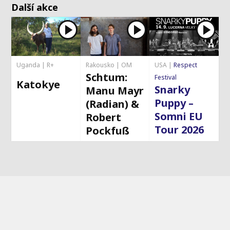
Další akce
Uganda | R+
Rakousko | OM
USA |
Respect
Schtum:
Festival
Katokye
Snarky
Manu Mayr
Puppy –
(Radian) &
Somni EU
Robert
Tour 2026
Pockfuß