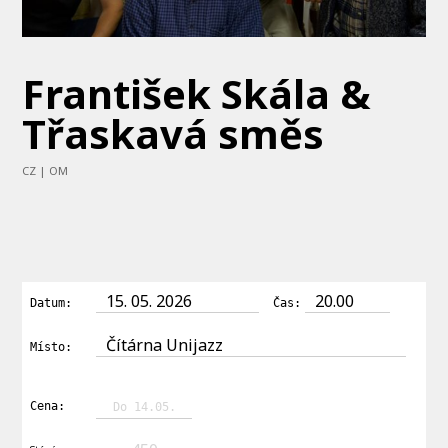
František Skála &
Třaskavá směs
CZ | OM
15. 05. 2026
20.00
Datum:
Čas:
Čítárna Unijazz
Místo:
Cena:
Do 14.05.